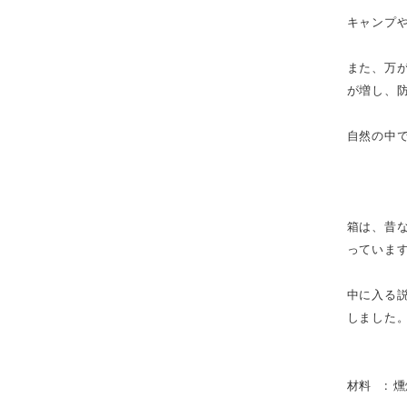
キャンプ
また、万
が増し、
自然の中で
箱は、昔な
っていま
中に入る説
しました
材料 : 