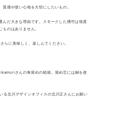
、質感や使い心地を大切にしたいもの。
選んだ大きな理由です。スモークした燻竹は強度
じものはありません。
でさらに美味しく、楽しんでください。
kamoriさんの角留めの紙箱。留め芯には銅を使
っている北川デザインオフィスの北川正さんにお願い