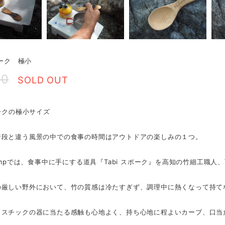
ポーク 極小
00
SOLD OUT
ポークの極小サイズ
普段と違う風景の中での食事の時間はアウトドアの楽しみの１つ。
Campでは、食事中に手にする道具『Tabi スポーク』を高知の竹細工職
の厳しい野外において、竹の質感は冷たすぎず、調理中に熱くなって持て
ラスチックの器に当たる感触も心地よく、持ち心地に程よいカーブ、口当