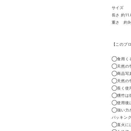
サイズ
長さ 約11.
重さ 約9
【このプ
◯食用く
◯天然の
◯商品写
◯天然の
◯長く使
◯燻竹は
◯使用後
◯強い力
パッキン
◯直火に