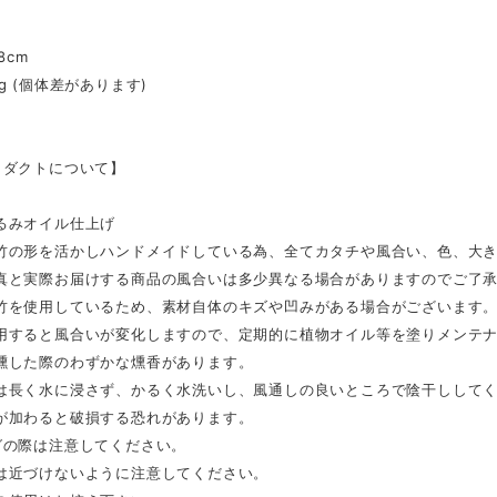
8cm
g (個体差があります)
ロダクトについて】
るみオイル仕上げ
竹の形を活かしハンドメイドしている為、全てカタチや風合い、色、大き
真と実際お届けする商品の風合いは多少異なる場合がありますのでご了
竹を使用しているため、素材自体のキズや凹みがある場合がございます
用すると風合いが変化しますので、定期的に植物オイル等を塗りメンテ
燻した際のわずかな燻香があります。
は長く水に浸さず、かるく水洗いし、風通しの良いところで陰干しして
が加わると破損する恐れがあります。
グの際は注意してください。
は近づけないように注意してください。