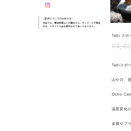
Tabi ス
¥4,4
Tabiス
山や川、
Ocho 
温度変化
金属やプ