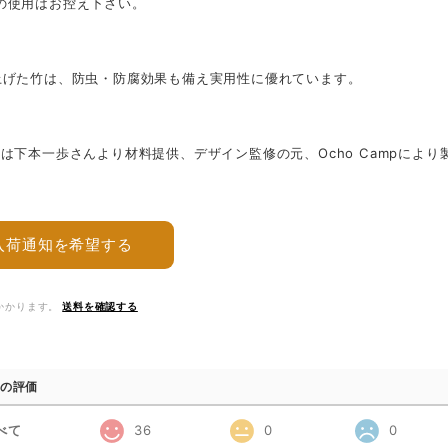
の使用はお控え下さい。
上げた竹は、防虫・防腐効果も備え実用性に優れています。
品は下本一歩さんより材料提供、デザイン監修の元、Ocho Campによ
入荷通知を希望する
かかります。
送料を確認する
の評価
べて
36
0
0