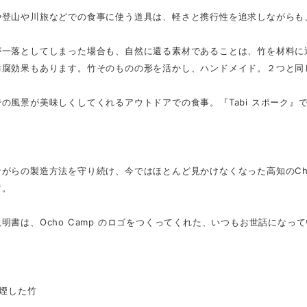
や登山や川旅などでの食事に使う道具は、軽さと携行性を追求しながらも
が一落としてしまった場合も、自然に還る素材であることは、竹を材料に
防腐効果もあります。竹そのものの形を活かし、ハンドメイド。２つと同
の風景が美味しくしてくれるアウトドアでの食事。『Tabi スポーク』
がらの製造方法を守り続け、今ではほとんど見かけなくなった高知のChi
す。
明書は、Ocho Camp のロゴをつくってくれた、いつもお世話にな
。
燻煙した竹