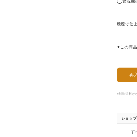
◯食洗機
燻煙で仕
⚫︎この商
再
※別途送料が
ショップ
す