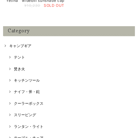
Yetina widebill sunshade cap
¥10,230
SOLD OUT
Category
キャンプギア
テント
焚き火
キッチンツール
ナイフ・斧・鉈
クーラーボックス
スリーピング
ランタン・ライト
テーブル・チェア