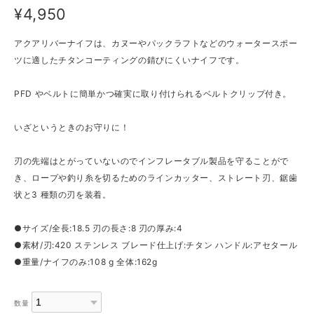
¥4,950
アクアリバーナイフは、カヌーやパックラフトなどのウォータースポー
ツに適したチタンコーティングの錆びにくいナイフです。
PFD やベルトに簡単かつ確実に取り付けられるベルトクリップ付き。
いざというときのお守りに！
刃の先端はとがっていないのでインフレータブル製品を守ることがで
き、ロープや釣り糸を切るためのラインカッター、ストレート刃、鋸歯
状と3 種類の刃を装着。
●サイズ/全長:18.5 刃の長さ:8 刃の厚み:4
●素材/刃:420 ステンレス ブレード仕上げ:チタン ハンドル:アセタール
●重量/ナイフのみ:108 g 全体:162g
数量