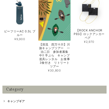
【ROCK ANCHOR
ビーフリーAC 0.5L ブ
PEG】ロックアンカー
ルー
ペグ
¥9,900
¥2,970
【清流 四万十川】川
旅キャンプツアー 一
泊二日 参加者募集
中‼️ 手ぶら キャンプ
道具レンタル お食事
3食付き リトリート
ツアー
¥30,800
Category
キャンプギア