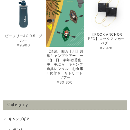
【ROCK ANCHOR
ビーフリーAC 0.5L ブ
PEG】ロックアンカー
ルー
ペグ
¥9,900
¥2,970
【清流 四万十川】川
旅キャンプツアー 一
泊二日 参加者募集
中‼️ 手ぶら キャンプ
道具レンタル お食事
3食付き リトリート
ツアー
¥30,800
Category
キャンプギア
テント